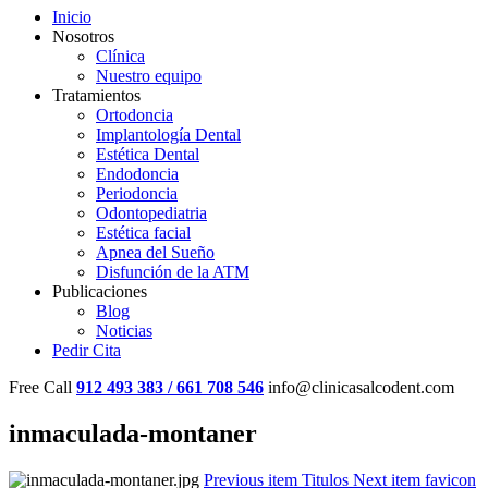
Inicio
Nosotros
Clínica
Nuestro equipo
Tratamientos
Ortodoncia
Implantología Dental
Estética Dental
Endodoncia
Periodoncia
Odontopediatria
Estética facial
Apnea del Sueño
Disfunción de la ATM
Publicaciones
Blog
Noticias
Pedir Cita
Free Call
912 493 383 / 661 708 546
info@clinicasalcodent.com
inmaculada-montaner
Previous item
Titulos
Next item
favicon