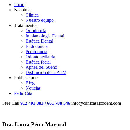
Inicio
Nosotros
Clínica
Nuestro equipo
Tratamientos
Ortodoncia
Implantología Dental
Estética Dental
Endodoncia
Periodoncia
Odontopediatria
Estética facial
Apnea del Sueño
Disfunción de la ATM
Publicaciones
Blog
Noticias
Pedir Cita
Free Call
912 493 383 / 661 708 546
info@clinicasalcodent.com
Dra. Laura Pérez Mayoral