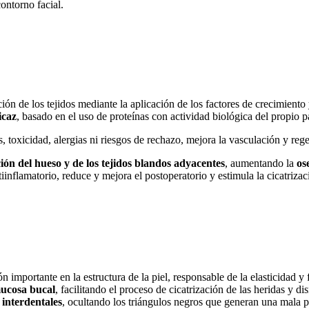
ontorno facial.
ión de los tejidos mediante la aplicación de los factores de crecimiento 
icaz
, basado en el uso de proteínas con actividad biológica del propio pa
s, toxicidad, alergias ni riesgos de rechazo, mejora la vasculación y reg
ión del hueso y de los tejidos blandos adyacentes
, aumentando la
os
inflamatorio, reduce y mejora el postoperatorio y estimula la cicatrizac
importante en la estructura de la piel, responsable de la elasticidad y f
mucosa bucal
, facilitando el proceso de cicatrización de las heridas y 
s interdentales
, ocultando los triángulos negros que generan una mala pe