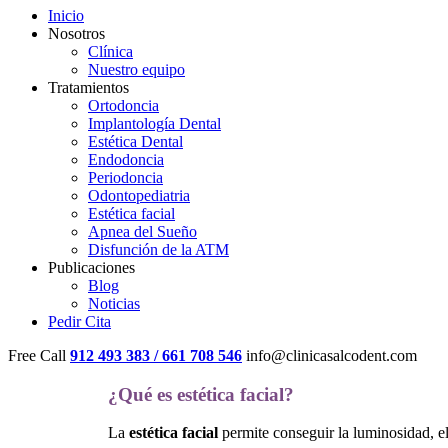
Inicio
Nosotros
Clínica
Nuestro equipo
Tratamientos
Ortodoncia
Implantología Dental
Estética Dental
Endodoncia
Periodoncia
Odontopediatria
Estética facial
Apnea del Sueño
Disfunción de la ATM
Publicaciones
Blog
Noticias
Pedir Cita
Free Call
912 493 383 / 661 708 546
info@clinicasalcodent.com
¿Qué es estética facial?
La
estética facial
permite conseguir la luminosidad, el