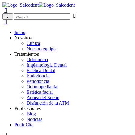
Inicio
Nosotros
Clínica
Nuestro equipo
Tratamientos
Ortodoncia
Implantología Dental
Estética Dental
Endodoncia
Periodoncia
Odontopediatria
Estética facial
Apnea del Sueño
Disfunción de la ATM
Publicaciones
Blog
Noticias
Pedir Cita