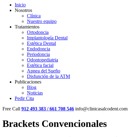
Inicio
Nosotros
Clínica
Nuestro equipo
Tratamientos
Ortodoncia
Implantología Dental
Estética Dental
Endodoncia
Periodoncia
Odontopediatria
Estética facial
Apnea del Sueño
Disfunción de la ATM
Publicaciones
Blog
Noticias
Pedir Cita
Free Call
912 493 383 / 661 708 546
info@clinicasalcodent.com
Brackets Convencionales