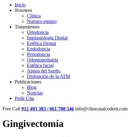
Inicio
Nosotros
Clínica
Nuestro equipo
Tratamientos
Ortodoncia
Implantología Dental
Estética Dental
Endodoncia
Periodoncia
Odontopediatria
Estética facial
Apnea del Sueño
Disfunción de la ATM
Publicaciones
Blog
Noticias
Pedir Cita
Free Call
912 493 383 / 661 708 546
info@clinicasalcodent.com
Gingivectomía