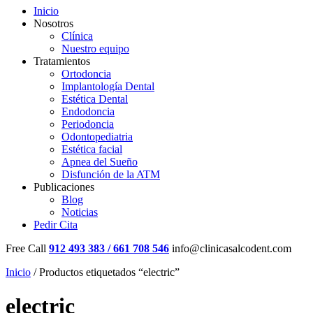
Inicio
Nosotros
Clínica
Nuestro equipo
Tratamientos
Ortodoncia
Implantología Dental
Estética Dental
Endodoncia
Periodoncia
Odontopediatria
Estética facial
Apnea del Sueño
Disfunción de la ATM
Publicaciones
Blog
Noticias
Pedir Cita
Free Call
912 493 383 / 661 708 546
info@clinicasalcodent.com
Inicio
/ Productos etiquetados “electric”
electric