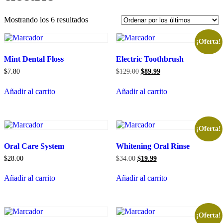
Ordenado
Mostrando los 6 resultados
por
los
¡Oferta!
últimos
Mint Dental Floss
Electric Toothbrush
El
El
$
7.80
$
129.00
$
89.99
precio
precio
original
actual
Añadir al carrito
Añadir al carrito
era:
es:
$129.00.
$89.99.
¡Oferta!
Oral Care System
Whitening Oral Rinse
El
El
$
28.00
$
34.00
$
19.99
precio
precio
original
actual
Añadir al carrito
Añadir al carrito
era:
es:
$34.00.
$19.99.
¡Oferta!