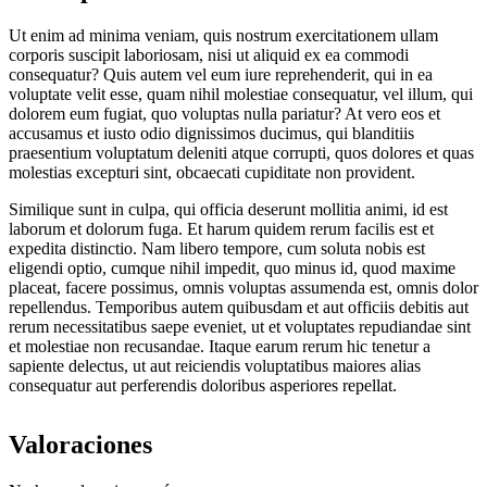
Ut enim ad minima veniam, quis nostrum exercitationem ullam
corporis suscipit laboriosam, nisi ut aliquid ex ea commodi
consequatur? Quis autem vel eum iure reprehenderit, qui in ea
voluptate velit esse, quam nihil molestiae consequatur, vel illum, qui
dolorem eum fugiat, quo voluptas nulla pariatur? At vero eos et
accusamus et iusto odio dignissimos ducimus, qui blanditiis
praesentium voluptatum deleniti atque corrupti, quos dolores et quas
molestias excepturi sint, obcaecati cupiditate non provident.
Similique sunt in culpa, qui officia deserunt mollitia animi, id est
laborum et dolorum fuga. Et harum quidem rerum facilis est et
expedita distinctio. Nam libero tempore, cum soluta nobis est
eligendi optio, cumque nihil impedit, quo minus id, quod maxime
placeat, facere possimus, omnis voluptas assumenda est, omnis dolor
repellendus. Temporibus autem quibusdam et aut officiis debitis aut
rerum necessitatibus saepe eveniet, ut et voluptates repudiandae sint
et molestiae non recusandae. Itaque earum rerum hic tenetur a
sapiente delectus, ut aut reiciendis voluptatibus maiores alias
consequatur aut perferendis doloribus asperiores repellat.
Valoraciones