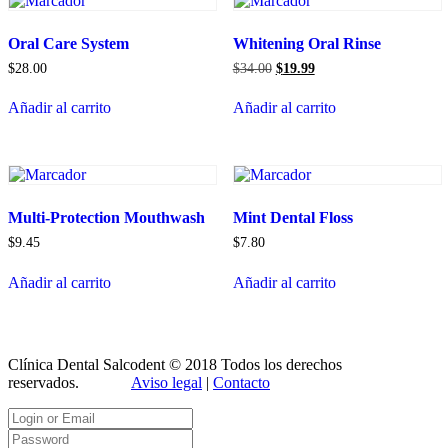
Oral Care System
Whitening Oral Rinse
El
El
$
28.00
$
34.00
$
19.99
precio
precio
original
actual
Añadir al carrito
Añadir al carrito
era:
es:
$34.00.
$19.99.
Multi-Protection Mouthwash
Mint Dental Floss
$
9.45
$
7.80
Añadir al carrito
Añadir al carrito
Clínica Dental Salcodent © 2018 Todos los derechos
reservados.
Aviso legal
|
Contacto