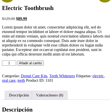
Electric Toothbrush
El
El
$
129.00
$
89.99
precio
precio
Lorem ipsum dolor sit amet, consectetur adipisicing elit, sed do
original
actual
eiusmod tempor incididunt ut labore et dolore magna aliqua. Ut
era:
es:
enim ad minim veniam, quis nostrud exercitation ullamco laboris nisi
$129.00.
$89.99.
ut aliquip ex ea commodo consequat. Duis aute irure dolor in
reprehenderit in voluptate velit esse cillum dolore eu fugiat nulla
pariatur. Excepteur sint occaecat cupidatat non proident, sunt in
culpa qui officia deserunt mollit anim id est laborum.
Electric
Añadir al carrito
Toothbrush
cantidad
Categorías:
Dental Care Kits
,
Teeth Whiteners
Etiquetas:
electric
,
oral care
,
teeth
Product ID:
1101
Descripción
Valoraciones (0)
Descripción