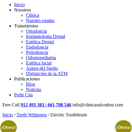
Inicio
Nosotros
Clínica
Nuestro equipo
Tratamientos
Ortodoncia
Implantología Dental
Estética Dental
Endodoncia
Periodoncia
Odontopediatria
Estética facial
Apnea del Sueño
Disfunción de la ATM
Publicaciones
Blog
Noticias
Pedir Cita
Free Call
912 493 383 / 661 708 546
info@clinicasalcodent.com
Inicio
/
Teeth Whiteners
/ Electric Toothbrush
¡Oferta!
¡Oferta!