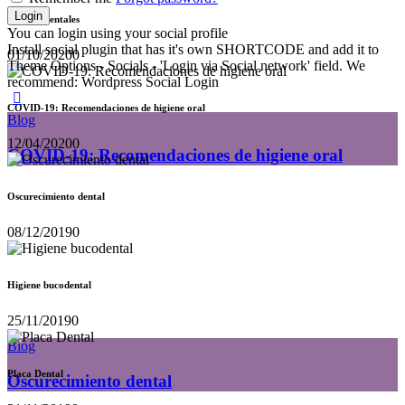
Cepillos dentales
You can login using your social profile
Install social plugin that has it's own SHORTCODE and add it to
01/10/2020
0
Theme Options - Socials - 'Login via Social network' field. We
recommend: Wordpress Social Login
COVID-19: Recomendaciones de higiene oral
Blog
12/04/2020
0
COVID-19: Recomendaciones de higiene oral
Oscurecimiento dental
08/12/2019
0
Higiene bucodental
25/11/2019
0
Blog
Placa Dental
Oscurecimiento dental