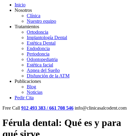
Inicio
Nosotros
Clínica
Nuestro equipo
Tratamientos
Ortodoncia
Implantología Dental
Estética Dental
Endodoncia
Periodoncia
Odontopediatria
Estética facial
Apnea del Sueño
Disfunción de la ATM
Publicaciones
Blog
Noticias
Pedir Cita
Free Call
912 493 383 / 661 708 546
info@clinicasalcodent.com
Férula dental: Qué es y para
qué sirve