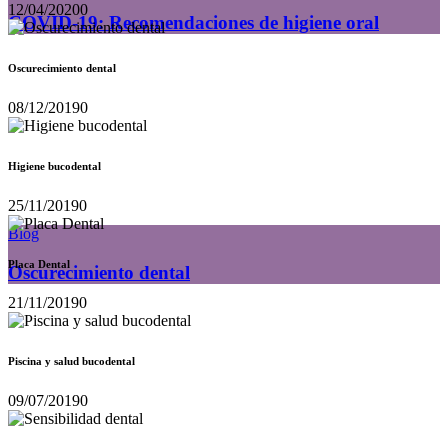
12/04/2020
0
COVID-19: Recomendaciones de higiene oral
Oscurecimiento dental
08/12/2019
0
Higiene bucodental
25/11/2019
0
Blog
Placa Dental
Oscurecimiento dental
21/11/2019
0
Piscina y salud bucodental
09/07/2019
0