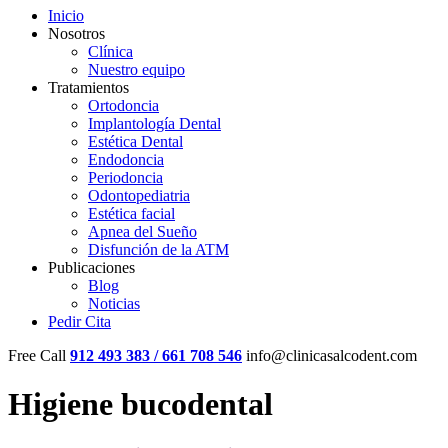
Inicio
Nosotros
Clínica
Nuestro equipo
Tratamientos
Ortodoncia
Implantología Dental
Estética Dental
Endodoncia
Periodoncia
Odontopediatria
Estética facial
Apnea del Sueño
Disfunción de la ATM
Publicaciones
Blog
Noticias
Pedir Cita
Free Call
912 493 383 / 661 708 546
info@clinicasalcodent.com
Higiene bucodental