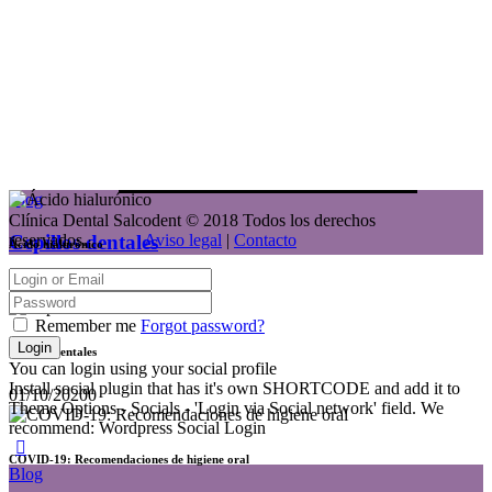
Blog
Clínica Dental Salcodent © 2018 Todos los derechos
Cepillos dentales
reservados.
Aviso legal
|
Contacto
Ácido hialurónico
16/11/2023
0
Remember me
Forgot password?
Cepillos dentales
You can login using your social profile
Install social plugin that has it's own SHORTCODE and add it to
01/10/2020
0
Theme Options - Socials - 'Login via Social network' field. We
recommend: Wordpress Social Login
COVID-19: Recomendaciones de higiene oral
Blog