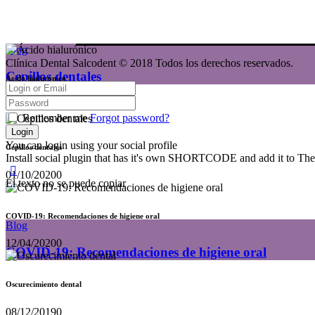
Blog
Clínica Dental Salcodent © 2018 Todos los derechos reservad
Cepillos dentales
Ácido hialurónico
16/11/2023
0
Remember me
Forgot password?
You can login using your social profile
Cepillos dentales
Install social plugin that has it's own SHORTCODE and add it to The
01/10/2020
0
El texto no se puede copiar
COVID-19: Recomendaciones de higiene oral
Blog
12/04/2020
0
COVID-19: Recomendaciones de higiene oral
Oscurecimiento dental
08/12/2019
0