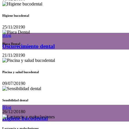
Higiene bucodental
25/11/2019
0
Blog
Placa Dental
Oscurecimiento dental
21/11/2019
0
Piscina y salud bucodental
09/07/2019
0
Sensibilidad dental
Blog
26/12/2018
0
Higiene bucodental
Lactancia y maloclusiones