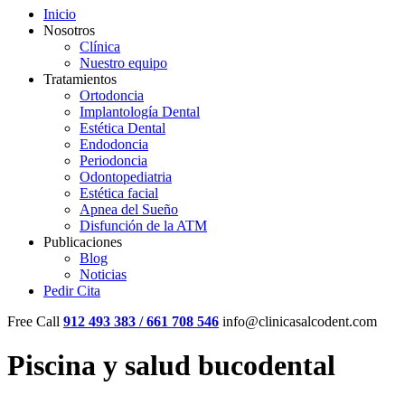
Inicio
Nosotros
Clínica
Nuestro equipo
Tratamientos
Ortodoncia
Implantología Dental
Estética Dental
Endodoncia
Periodoncia
Odontopediatria
Estética facial
Apnea del Sueño
Disfunción de la ATM
Publicaciones
Blog
Noticias
Pedir Cita
Free Call
912 493 383 / 661 708 546
info@clinicasalcodent.com
Piscina y salud bucodental