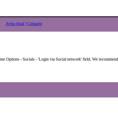
os.
Aviso legal
|
Contacto
me Options - Socials - 'Login via Social network' field. We recommen